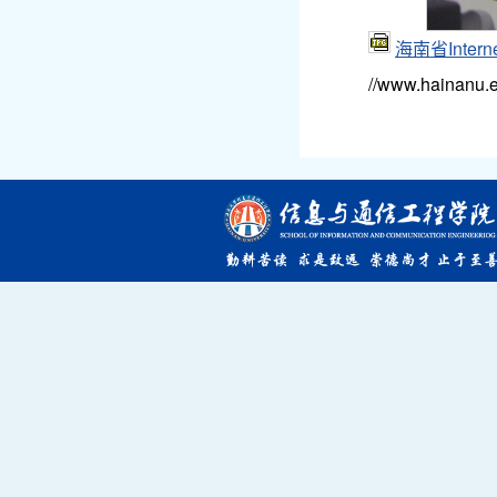
海南省Int
//www.hainanu.