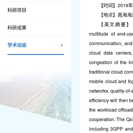
【时间】2019年3
科研项目
【地点】南海海
【英文摘要】 Fog com
科研成果
multitude of end-us
communication, and 
学术动态
cloud data centers,
congestion of the In
traditional cloud comp
mobile cloud and fog
networks: quality-of
efficiency will then 
the workload offloa
cooperation. The QoE
including 3GPP and